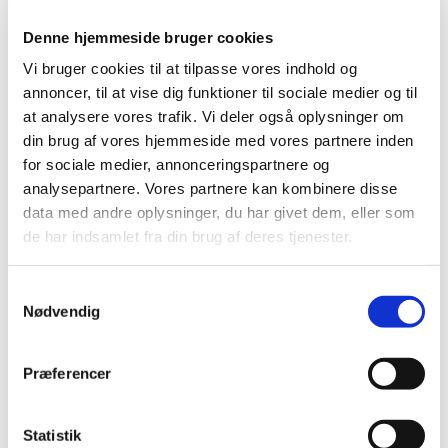
Denne hjemmeside bruger cookies
Vi bruger cookies til at tilpasse vores indhold og
> Oplæg ved Peter Ott, Kaløvig Centret, 2020
annoncer, til at vise dig funktioner til sociale medier og til
at analysere vores trafik. Vi deler også oplysninger om
din brug af vores hjemmeside med vores partnere inden
> Forskning ved Frederik Kirk, Kaløvig Centret, 2020
for sociale medier, annonceringspartnere og
analysepartnere. Vores partnere kan kombinere disse
data med andre oplysninger, du har givet dem, eller som
> Nordisk Wilson Symposium 2017; powerpoints
de har indsamlet fra din brug af deres tjenester.
Samtykkevalg
Nødvendig
> Neurologisk Wilson, transplantation eller hvad? af Thomas
Sandahl, 16. september 2017
Præferencer
> Wilson status, Skærbæk, af Peter Ott, 16. september 2017
Statistik