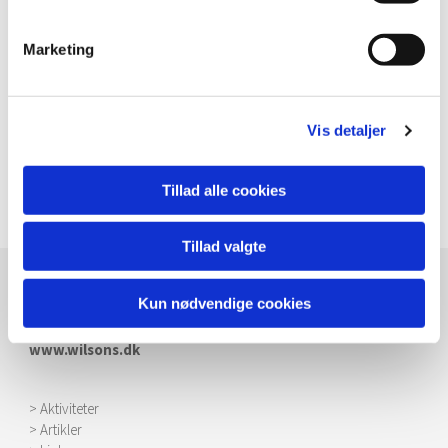
Marketing
> Mb Wilson og fysioterapi v. Dennis Næsby, september 2017
Vis detaljer
> Powerpoint: Peter Otts oplæg omkring status på Wilson
Sygdom, til Patientweekend 2015
Tillad alle cookies
Tillad valgte
WilsonPatientforeningen
Kun nødvendige cookies
E-mail:
info@wilsons.dk
www.wilsons.dk
> Aktiviteter
> Artikler